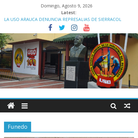
Domingo, Agosto 9, 2026
Latest:
LA USO ARAUCA DENUNCIA REPRESALIAS DE SIERRACOL
CONTRA DIRECTIVOS DEL SINDICATO POR RECLAMACIONES
LABORALES
COMUNICADO A LA OPINIÓN PÚBLICA
𝗣𝘂𝗿𝗼 𝗣𝗼𝘄𝗲𝗿 𝘀𝗲 𝗹𝗹𝗲𝘃𝗼́ 𝗲𝗹 𝘁𝗶́𝘁𝘂𝗹𝗼 𝗱𝗲𝗹 𝗰𝗮𝗺𝗽𝗲𝗼𝗻𝗮𝘁𝗼 𝗺𝗶𝗻𝗶
𝗳𝘂́𝘁𝗯𝗼𝗹 𝗨𝗦𝗢 𝟮𝟬𝟮𝟱-𝟮𝟬𝟮𝟲
Comisión negociadora rinde informe del nuevo acuerdo
convencional
Tabla salarial 16 de julio de 2025 a 28 de febrero de 2026
Funedo