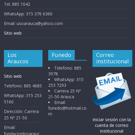
Tel. 885 1042
WhatsApp: 315 376 6360
Email: usoarauca@yahoo.com
Sitio web
Los
Funedo
Correo
Araucos
institucional
Telefono: 885
3978
Sitio web
WhatsApp: 315
253 7293
Telefono: 885 4685
Carrera 25 Nº
WhatsApp: 315 253
21-50 Arauca
5160
Email:
funedo@hotmail.co
Dirección: Carrera
m
25 Nº 21-50
Iniciar sesión con la
cuenta de correo
Email:
institucional
fundacionlosarauc