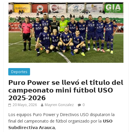
Deportes
𝗣𝘂𝗿𝗼 𝗣𝗼𝘄𝗲𝗿 𝘀𝗲 𝗹𝗹𝗲𝘃𝗼́ 𝗲𝗹 𝘁𝗶́𝘁𝘂𝗹𝗼 𝗱𝗲𝗹
𝗰𝗮𝗺𝗽𝗲𝗼𝗻𝗮𝘁𝗼 𝗺𝗶𝗻𝗶 𝗳𝘂́𝘁𝗯𝗼𝗹 𝗨𝗦𝗢
𝟮𝟬𝟮𝟱-𝟮𝟬𝟮𝟲
20 Mayo, 2026
Mayren Gonzalez
0
Los equipos Puro Power y Directivos USO disputaron la
final del campeonato de fútbol organizado por la 𝗨𝗦𝗢
𝗦𝘂𝗯𝗱𝗶𝗿𝗲𝗰𝘁𝗶𝘃𝗮 𝗔𝗿𝗮𝘂𝗰𝗮,