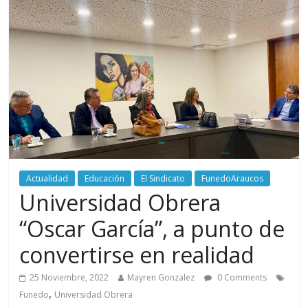
Actualidad
Educación
El Sindicato
FunedoAraucos
Universidad Obrera
“Oscar García”, a punto de
convertirse en realidad
25 Noviembre, 2022
Mayren Gonzalez
0 Comments
,
Funedo
Universidad Obrera